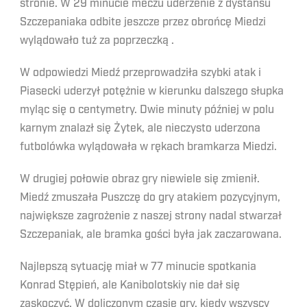
stronie. W 29 minucie meczu uderzenie z dystansu
Szczepaniaka odbite jeszcze przez obrońcę Miedzi
wylądowało tuż za poprzeczką .
W odpowiedzi Miedź przeprowadziła szybki atak i
Piasecki uderzył potężnie w kierunku dalszego słupka
myląc się o centymetry. Dwie minuty później w polu
karnym znalazł się Żytek, ale nieczysto uderzona
futbolówka wylądowała w rękach bramkarza Miedzi.
W drugiej połowie obraz gry niewiele się zmienił.
Miedź zmuszała Puszczę do gry atakiem pozycyjnym,
największe zagrożenie z naszej strony nadal stwarzał
Szczepaniak, ale bramka gości była jak zaczarowana.
Najlepszą sytuację miał w 77 minucie spotkania
Konrad Stępień, ale Kanibolotskiy nie dał się
zaskoczyć. W doliczonym czasie gry, kiedy wszyscy