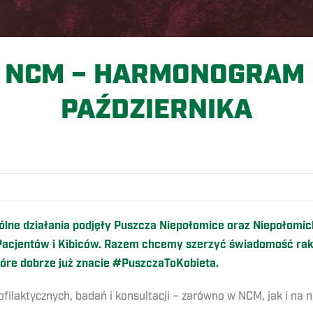
& NCM – HARMONOGRAM
PAŹDZIERNIKA
O
spólne działania podjęły Puszcza Niepołomice oraz Niepołomi
cjentów i Kibiców. Razem chcemy szerzyć świadomość raka p
tóre dobrze już znacie #PuszczaToKobieta.
ilaktycznych, badań i konsultacji – zarówno w NCM, jak i na 