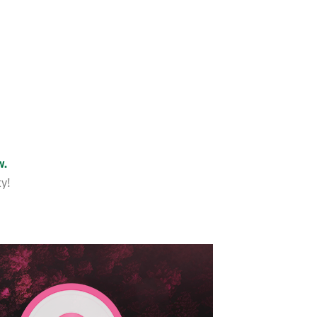
w.
ty!