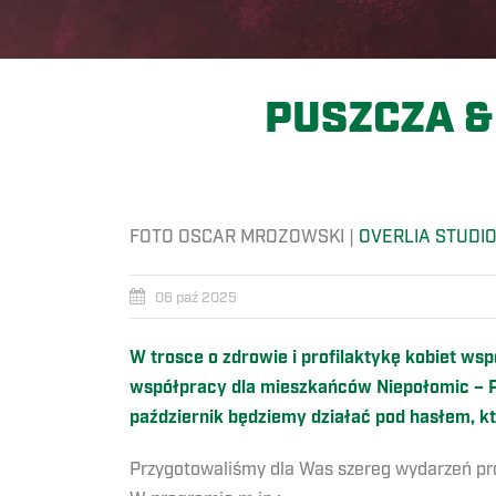
PUSZCZA 
FOTO OSCAR MROZOWSKI |
OVERLIA STUDI
06 paź 2025
W trosce o zdrowie i profilaktykę kobiet w
współpracy dla mieszkańców Niepołomic – Pa
październik będziemy działać pod hasłem, k
Przygotowaliśmy dla Was szereg wydarzeń prof