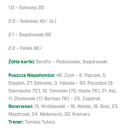
1:0 – Sołowiej 35′
2:0 – Sołowiej 45+’ (k.)
2:1 – Swędrowski 66′
2:2 – Feliks 90+’
Żółte kartki:
Serafin – Podstawski, Swędrowski
Puszcza Niepołomice:
48. Zych – 6. Pięczek, 5.
Stępień, 27. Sołowiej, 3. Yakuba – 93. Poczobut (9.
Siemaszko 70′), 10. Tomalski (70. Hajda 78′), 21. Koj,
11. Cholewiak (17. Bartosz 78′) – 25. Zapolnik
Rezerwowi:
13. Wróblewski – 16. Walski, 19. Stec, 23.
Majchrzak, 24. Mešanović, 30. Kramarz
Trener:
Tomasz Tułacz