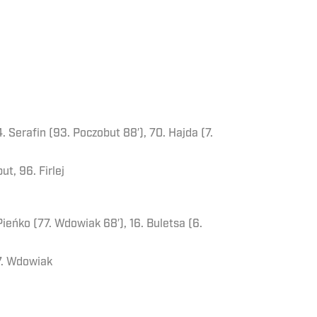
. Serafin (93. Poczobut 88′), 70. Hajda (7.
ut, 96. Firlej
Pieńko (77. Wdowiak 68′), 16. Buletsa (6.
77. Wdowiak