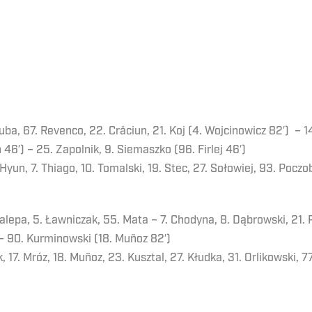
uba, 67. Revenco, 22. Crăciun, 21. Koj (4. Wojcinowicz 82′) – 14
n 46′) – 25. Zapolnik, 9. Siemaszko (96. Firlej 46′)
Hyun, 7. Thiago, 10. Tomalski, 19. Stec, 27. Sołowiej, 93. Poczob
alepa, 5. Ławniczak, 55. Mata – 7. Chodyna, 8. Dąbrowski, 21. 
 – 90. Kurminowski (18. Muñoz 82′)
k, 17. Mróz, 18. Muñoz, 23. Kusztal, 27. Kłudka, 31. Orlikowski, 