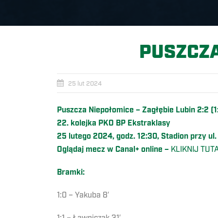
PUSZCZA
25 lut 2024
Puszcza Niepołomice – Zagłębie Lubin 2:2 (1
22. kolejka PKO BP Ekstraklasy
25 lutego 2024, godz. 12:30, Stadion przy u
Oglądaj mecz w Canal+ online –
KLIKNIJ TUT
Bramki:
1:0 – Yakuba 8′