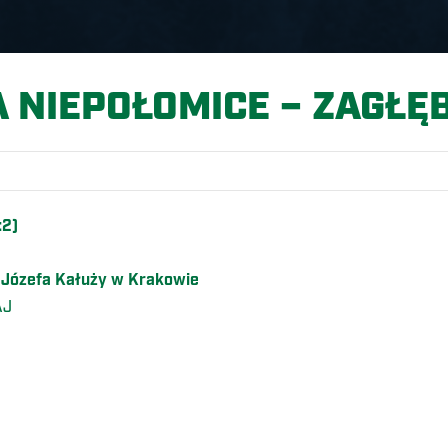
 NIEPOŁOMICE – ZAGŁĘB
:2)
l. Józefa Kałuży w Krakowie
AJ