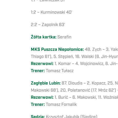
1:1 – Ławniczak 31′
1:2 – Kurminowski 40′
2:2 – Zapolnik 63′
Żółta kartka:
Serafin
MKS Puszcza Niepołomice:
48. Zych – 3. Yak
Thiago 61′), 5. Stępień, 16. Walski (6. Jin-Hyu
Rezerwowi:
1. Komar – 4. Wojcinowicz, 6. Jin-
Trener:
Tomasz Tułacz
Zagłębie Lubin:
87. Dioudis – 2. Kopacz, 25. N
Makowski 68′), 20. Poletanović (17. Mróz 62′)
Rezerwowi:
1. Burić – 6. Makowski, 11. Woźnia
Trener:
Tomasz Fornalik
Sędzia:
Krzysztof Jakubik (Siedlce)