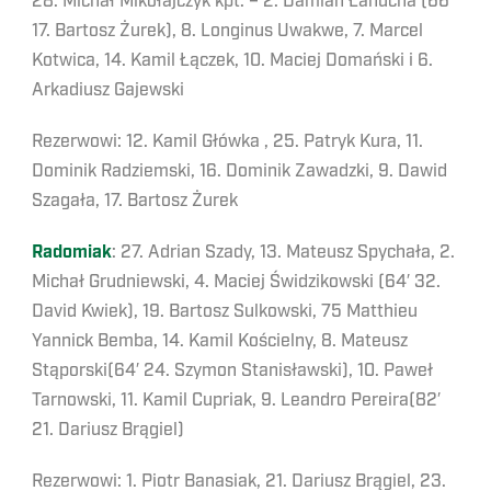
28. Michał Mikołajczyk kpt. – 2. Damian Łanucha (66′
17. Bartosz Żurek), 8. Longinus Uwakwe, 7. Marcel
Kotwica, 14. Kamil Łączek, 10. Maciej Domański i 6.
Arkadiusz Gajewski
Rezerwowi: 12. Kamil Główka , 25. Patryk Kura, 11.
Dominik Radziemski, 16. Dominik Zawadzki, 9. Dawid
Szagała, 17. Bartosz Żurek
Radomiak
: 27. Adrian Szady, 13. Mateusz Spychała, 2.
Michał Grudniewski, 4. Maciej Świdzikowski (64′ 32.
David Kwiek), 19. Bartosz Sulkowski, 75 Matthieu
Yannick Bemba, 14. Kamil Kościelny, 8. Mateusz
Stąporski(64′ 24. Szymon Stanisławski), 10. Paweł
Tarnowski, 11. Kamil Cupriak, 9. Leandro Pereira(82′
21. Dariusz Brągiel)
Rezerwowi: 1. Piotr Banasiak, 21. Dariusz Brągiel, 23.