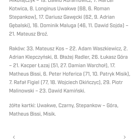
Mikołajczyk – 19. Dawid Abramowicz, 7. Marcel
Kotwica, 8. Longinus Uwakwe (68, 6. Roman
Stepankow), 17. Dariusz Gawęcki (62, 9. Adrian
Gębalski), 16. Dominik Maluga (46, 11. Dawid Sojda) –
21. Mateusz Broź.
Raków: 33. Mateusz Kos – 22. Adam Waszkiewicz, 2.
Adrian Klepczyński, 8. Błażej Radler, 26. Łukasz Góra
– 21. Kacper Łazaj (51, 27. Damian Warchoł), 17.
Matheus Bissi, 6. Peter Hoferica (71, 10. Patryk Misik),
7. Rafał Figiel (77, 18. Wojciech Okińczyc), 29. Piotr
Malinowski – 23. Dawid Kamiński.
żółte kartki: Uwakwe, Czarny, Stepankow – Góra,
Matheus Bissi, Misik.