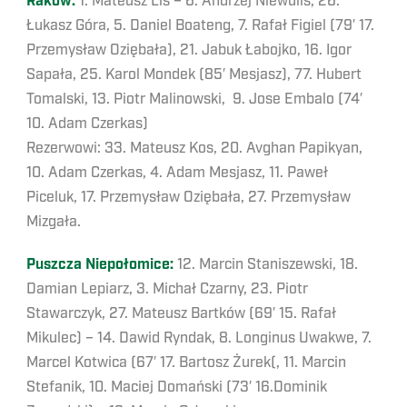
Raków:
1. Mateusz Lis – 6. Andrzej Niewulis, 26.
Łukasz Góra, 5. Daniel Boateng, 7. Rafał Figiel (79′ 17.
Przemysław Oziębała), 21. Jabuk Łabojko, 16. Igor
Sapała, 25. Karol Mondek (85′ Mesjasz), 77. Hubert
Tomalski, 13. Piotr Malinowski, 9. Jose Embalo (74′
10. Adam Czerkas)
Rezerwowi: 33. Mateusz Kos, 20. Avghan Papikyan,
10. Adam Czerkas, 4. Adam Mesjasz, 11. Paweł
Piceluk, 17. Przemysław Oziębała, 27. Przemysław
Mizgała.
Puszcza Niepołomice:
12. Marcin Staniszewski, 18.
Damian Lepiarz, 3. Michał Czarny, 23. Piotr
Stawarczyk, 27. Mateusz Bartków (69′ 15. Rafał
Mikulec) – 14. Dawid Ryndak, 8. Longinus Uwakwe, 7.
Marcel Kotwica (67′ 17. Bartosz Żurek(, 11. Marcin
Stefanik, 10. Maciej Domański (73′ 16.Dominik