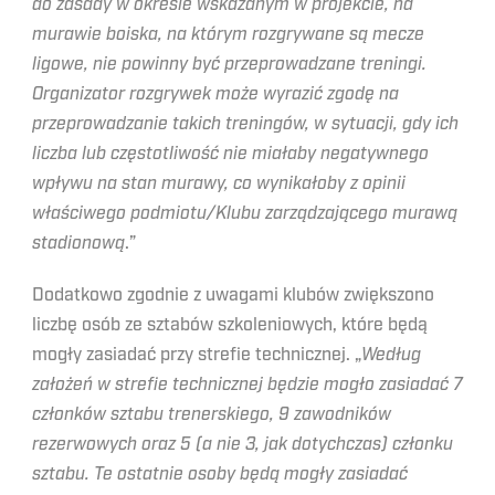
do zasady w okresie wskazanym w projekcie, na
murawie boiska, na którym rozgrywane są mecze
ligowe, nie powinny być przeprowadzane treningi.
Organizator rozgrywek może wyrazić zgodę na
przeprowadzanie takich treningów, w sytuacji, gdy ich
liczba lub częstotliwość nie miałaby negatywnego
wpływu na stan murawy, co wynikałoby z opinii
właściwego podmiotu/Klubu zarządzającego murawą
stadionową
.”
Dodatkowo zgodnie z uwagami klubów zwiększono
liczbę osób ze sztabów szkoleniowych, które będą
mogły zasiadać przy strefie technicznej. „
Według
założeń w strefie technicznej będzie mogło zasiadać 7
członków sztabu trenerskiego, 9 zawodników
rezerwowych oraz 5 (a nie 3, jak dotychczas) członku
sztabu. Te ostatnie osoby będą mogły zasiadać