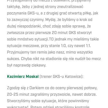
Przystąpiliśmy do meczu z obawami, przyjęliśmy
taktykę, żeby z jednej strony zneutralizować
poczynania GKS-u, a z drugiej grać otwartą piłkę, jak
to zazwyczaj czynimy. Myślę, że byliśmy o krok od
dużej niespodzianki, choć zdaję sobie sprawę, że
zwłaszcza przez pierwsze 20 minut GKS stworzył
sobie mnóstwo sytuacji.TO jednak my mieliśmy takie
sytuacje meczowe, przy stanie 1:0, czy nawet 1:1.
Przyjmujemy ten remis jako nasz, mimo wszystko
sukces. Chyba nikt na stadionie się nie nudził bo mecz
był naprawdę ciekawy.
Kazimierz Moskal
(trener GKS-u Katowice):
Zgodzę się z Darkiem co do oceny pierwszej połowy,
20-25 minut zagraliśmy przyzwoicie, nawet dobrze.
Stworzyliśmy sobie sytuacje, które powinniśmy
wykorzystać. Potem gdzieś straciliśmy kontrolę,