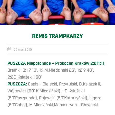
REMIS TRAMPKARZY
06 maj 2015
PUSZCZA Niepołomice – Prokocim Kraków 2:2(1:1)
Bramki: 0:1 ? 10’, 1:1 M.Miedziński 25’, 1:2 ? 48’,
2:2D.Książek II 60’
PUSZCZA:
Gapis – Bielecki, Przytulski, D.Książek II,
Wójtowicz (60’ K.Miedziński) – D.Książek I
(50’Raszpunda), Rojewski (50’Katarzyński), Ligęza
(60’Cabaj), M.Miedziński,Manaseryan – Głowacki