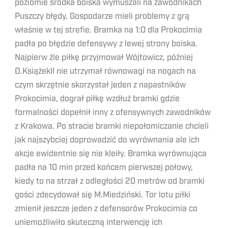
poziomie środka boiska wymuszali na zawodnikach
Puszczy błędy. Gospodarze mieli problemy z grą
właśnie w tej strefie. Bramka na 1:0 dla Prokocimia
padła po błędzie defensywy z lewej strony boiska.
Najpierw źle piłkę przyjmował Wójtowicz, później
D.KsiążekII nie utrzymał równowagi na nogach na
czym skrzętnie skorzystał jeden z napastników
Prokocimia, dograł piłkę wzdłuż bramki gdzie
formalności dopełnił inny z ofensywnych zawodników
z Krakowa. Po stracie bramki niepołomiczanie chcieli
jak najszybciej doprowadzić do wyrównania ale ich
akcje ewidentnie się nie kleiły. Bramka wyrównująca
padła na 10 min przed końcem pierwszej połowy,
kiedy to na strzał z odległości 20 metrów od bramki
gości zdecydował się M.Miedziński. Tor lotu piłki
zmienił jeszcze jeden z defensorów Prokocimia co
uniemożliwiło skuteczną interwencję ich