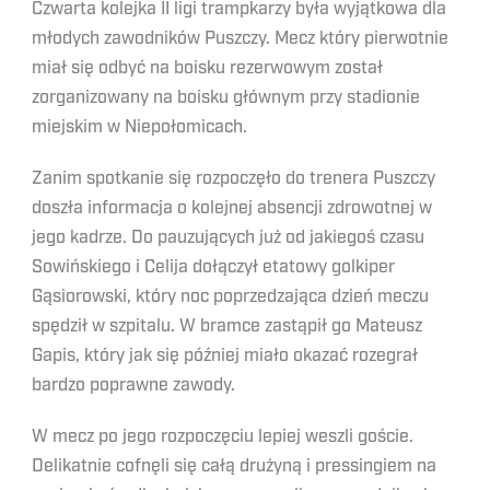
Czwarta kolejka II ligi trampkarzy była wyjątkowa dla
młodych zawodników Puszczy. Mecz który pierwotnie
miał się odbyć na boisku rezerwowym został
zorganizowany na boisku głównym przy stadionie
miejskim w Niepołomicach.
Zanim spotkanie się rozpoczęło do trenera Puszczy
doszła informacja o kolejnej absencji zdrowotnej w
jego kadrze. Do pauzujących już od jakiegoś czasu
Sowińskiego i Celija dołączył etatowy golkiper
Gąsiorowski, który noc poprzedzająca dzień meczu
spędził w szpitalu. W bramce zastąpił go Mateusz
Gapis, który jak się później miało okazać rozegrał
bardzo poprawne zawody.
W mecz po jego rozpoczęciu lepiej weszli goście.
Delikatnie cofnęli się całą drużyną i pressingiem na