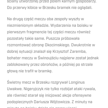
ściany utworzonej przed polem karnym gospodarzy.
Do przerwy kibice w Brzesku bramek nie oglądali.
Na drugą część meczu oba zespoły wyszły w
niezmienionym składzie. Wydarzenia na boisku w
pierwszym fragmencie tej części meczu również
pozostały takie same. Puszcza próbowała
rozmontować obronę Okocimskiego. Dwukrotnie w
dobrej sytuacji znalazł się Krzysztof Zaremba,
bohater meczu w Świnoujściu najpierw został jednak
zablokowany przez obrońców, a później po strzale
głową nie trafił w bramkę.
Świetny mecz w Brzesku rozgrywał Longinus
Uwakwe. Nigeryjczyk nie tylko rozbijał ataki rywala,
ale również starał się inicjować akcje ofensywne
podopiecznych Dariusza Wójtowicza. Z minuty na