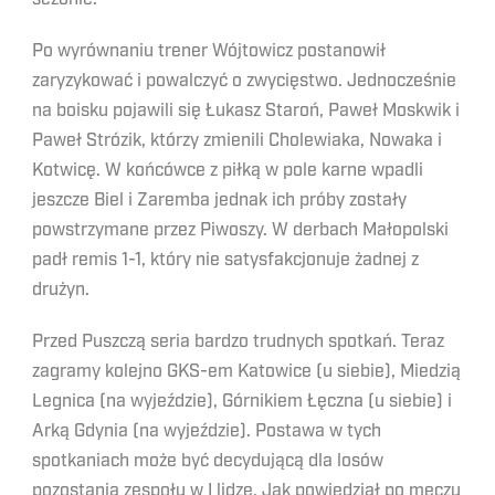
Po wyrównaniu trener Wójtowicz postanowił
zaryzykować i powalczyć o zwycięstwo. Jednocześnie
na boisku pojawili się Łukasz Staroń, Paweł Moskwik i
Paweł Strózik, którzy zmienili Cholewiaka, Nowaka i
Kotwicę. W końcówce z piłką w pole karne wpadli
jeszcze Biel i Zaremba jednak ich próby zostały
powstrzymane przez Piwoszy. W derbach Małopolski
padł remis 1-1, który nie satysfakcjonuje żadnej z
drużyn.
Przed Puszczą seria bardzo trudnych spotkań. Teraz
zagramy kolejno GKS-em Katowice (u siebie), Miedzią
Legnica (na wyjeździe), Górnikiem Łęczna (u siebie) i
Arką Gdynia (na wyjeździe). Postawa w tych
spotkaniach może być decydującą dla losów
pozostania zespołu w I lidze. Jak powiedział po meczu