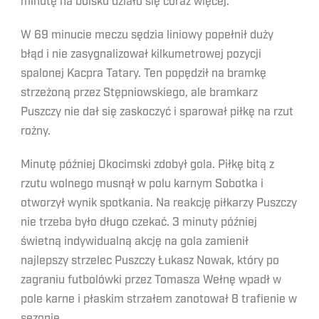
minutę na boisku działo się coraz więcej.
W 69 minucie meczu sędzia liniowy popełnił duży
błąd i nie zasygnalizował kilkumetrowej pozycji
spalonej Kacpra Tatary. Ten popędził na bramkę
strzeżoną przez Stępniowskiego, ale bramkarz
Puszczy nie dał się zaskoczyć i sparował piłkę na rzut
rożny.
Minutę później Okocimski zdobył gola. Piłkę bitą z
rzutu wolnego musnął w polu karnym Sobotka i
otworzył wynik spotkania. Na reakcję piłkarzy Puszczy
nie trzeba było długo czekać. 3 minuty później
świetną indywidualną akcję na gola zamienił
najlepszy strzelec Puszczy Łukasz Nowak, który po
zagraniu futbolówki przez Tomasza Wełnę wpadł w
pole karne i płaskim strzałem zanotował 8 trafienie w
sezonie.