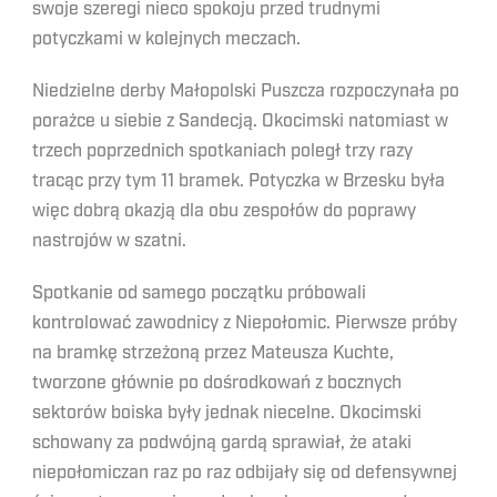
swoje szeregi nieco spokoju przed trudnymi
potyczkami w kolejnych meczach.
Niedzielne derby Małopolski Puszcza rozpoczynała po
porażce u siebie z Sandecją. Okocimski natomiast w
trzech poprzednich spotkaniach poległ trzy razy
tracąc przy tym 11 bramek. Potyczka w Brzesku była
więc dobrą okazją dla obu zespołów do poprawy
nastrojów w szatni.
Spotkanie od samego początku próbowali
kontrolować zawodnicy z Niepołomic. Pierwsze próby
na bramkę strzeżoną przez Mateusza Kuchte,
tworzone głównie po dośrodkowań z bocznych
sektorów boiska były jednak niecelne. Okocimski
schowany za podwójną gardą sprawiał, że ataki
niepołomiczan raz po raz odbijały się od defensywnej