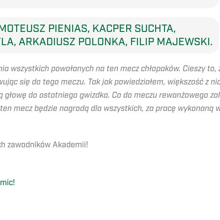
YMOTEUSZ PIENIAS, KACPER SUCHTA,
LA, ARKADIUSZ POLONKA, FILIP MAJEWSKI.
a wszystkich powołanych na ten mecz chłopaków. Cieszy to, 
wując się do tego meczu. Tak jak powiedziałem, większość z ni
ną głowę do ostatniego gwizdka. Co do meczu rewanżowego za
ten mecz będzie nagrodą dla wszystkich, za pracę wykonaną 
ch zawodników Akademii!
omic!