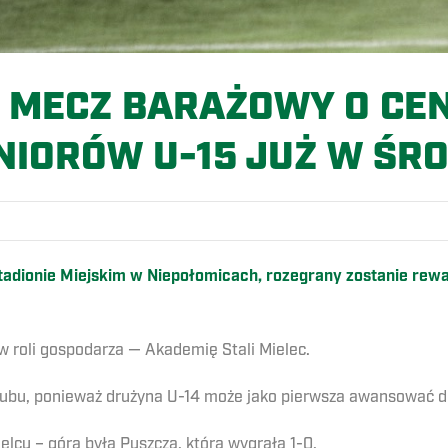
MECZ BARAŻOWY O CEN
NIORÓW U-15 JUŻ W ŚRO
a Stadionie Miejskim w Niepołomicach, rozegrany zostanie r
 roli gospodarza — Akademię Stali Mielec.
lubu, ponieważ drużyna U-14 może jako pierwsza awansować do
elcu – górą była Puszcza, która wygrała 1-0.