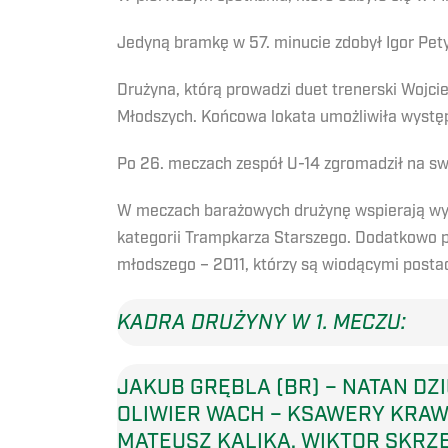
Jedyną bramkę w 57. minucie zdobył Igor Pet
Drużyna, którą prowadzi duet trenerski Wojci
Młodszych. Końcowa lokata umożliwiła wystę
Po 26. meczach zespół U-14 zgromadził na sw
W meczach barażowych drużynę wspierają wyróż
kategorii Trampkarza Starszego. Dodatkowo pr
młodszego – 2011, którzy są wiodącymi postac
KADRA DRUŻYNY W 1. MECZU:
JAKUB GRĘBLA (BR) – NATAN DZIU
OLIWIER WACH – KSAWERY KRAW
MATEUSZ KALIKA, WIKTOR SKRZE