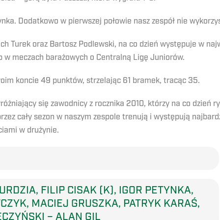
ynka. Dodatkowo w pierwszej połowie nasz zespół nie wykorzys
ech Turek oraz Bartosz Podlewski, na co dzień występuje w naj
p w meczach barażowych o Centralną Ligę Juniorów.
oim koncie 49 punktów, strzelając 61 bramek, tracąc 35.
niający się zawodnicy z rocznika 2010, którzy na co dzień ryw
zez cały sezon w naszym zespole trenują i występują najbardz
iami w drużynie.
RDZIA, FILIP CISAK (K), IGOR PETYNKA,
CZYK, MACIEJ GRUSZKA, PATRYK KARAŚ,
CZYŃSKI – ALAN GIL