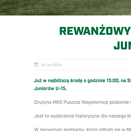
REWANŻOWY 
JU
16 cze 2024
Już w najbliższą środę o godzinie 15:00, n
Juniorów U-15.
Drużyna MKS Puszcza Niepołomice podejmie w
Jest to wydarzenie historyczne dla naszego k
W pierwszym spotkaniu, które odbyło się w Mi