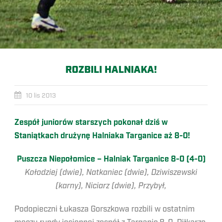
ROZBILI HALNIAKA!
10 lis 2013
Zespół juniorów starszych pokonał dziś w
Staniątkach drużynę Halniaka Targanice aż 8-0!
Puszcza Niepołomice – Halniak Targanice 8-0 (4-0)
Kołodziej (dwie), Natkaniec (dwie), Dziwiszewski
(karny), Niciarz (dwie), Przybył,
Podopieczni Łukasza Gorszkowa rozbili w ostatnim