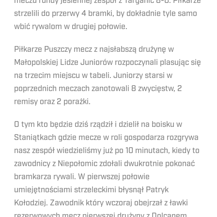
meczu rundy jesiennej zespół z Targanic 8-0. Piłkarze
strzelili do przerwy 4 bramki, by dokładnie tyle samo
wbić rywalom w drugiej połowie.
Piłkarze Puszczy mecz z najsłabszą drużynę w
Małopolskiej Lidze Juniorów rozpoczynali plasując się
na trzecim miejscu w tabeli. Juniorzy starsi w
poprzednich meczach zanotowali 8 zwycięstw, 2
remisy oraz 2 porażki.
O tym kto będzie dziś rządził i dzielił na boisku w
Staniątkach gdzie mecze w roli gospodarza rozgrywa
nasz zespół wiedzieliśmy już po 10 minutach, kiedy to
zawodnicy z Niepołomic zdołali dwukrotnie pokonać
bramkarza rywali. W pierwszej połowie
umiejętnościami strzeleckimi błysnął Patryk
Kołodziej. Zawodnik który wczoraj obejrzał z ławki
rezerwowych mecz pierwszej drużyny z Dolcanem,