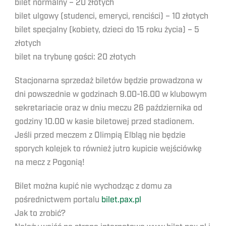
bilet normalny – 20 złotych
bilet ulgowy (studenci, emeryci, renciści) – 10 złotych
bilet specjalny (kobiety, dzieci do 15 roku życia) – 5
złotych
bilet na trybunę gości: 20 złotych
Stacjonarna sprzedaż biletów będzie prowadzona w
dni powszednie w godzinach 9.00-16.00 w klubowym
sekretariacie oraz w dniu meczu 26 października od
godziny 10.00 w kasie biletowej przed stadionem.
Jeśli przed meczem z Olimpią Elbląg nie będzie
sporych kolejek to również jutro kupicie wejściówkę
na mecz z Pogonią!
Bilet można kupić nie wychodząc z domu za
pośrednictwem portalu
bilet.pax.pl
Jak to zrobić?