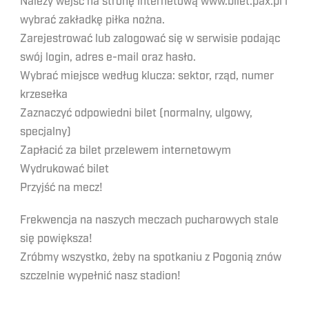
Należy wejść na stronę internetową www.bilet.pax.pl i
wybrać zakładkę piłka nożna.
Zarejestrować lub zalogować się w serwisie podając
swój login, adres e-mail oraz hasło.
Wybrać miejsce według klucza: sektor, rząd, numer
krzesełka
Zaznaczyć odpowiedni bilet (normalny, ulgowy,
specjalny)
Zapłacić za bilet przelewem internetowym
Wydrukować bilet
Przyjść na mecz!
Frekwencja na naszych meczach pucharowych stale
się powiększa!
Zróbmy wszystko, żeby na spotkaniu z Pogonią znów
szczelnie wypełnić nasz stadion!