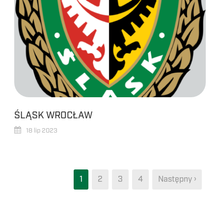
ŚLĄSK WROCŁAW
18 lip 2023
1
2
3
4
Następny ›