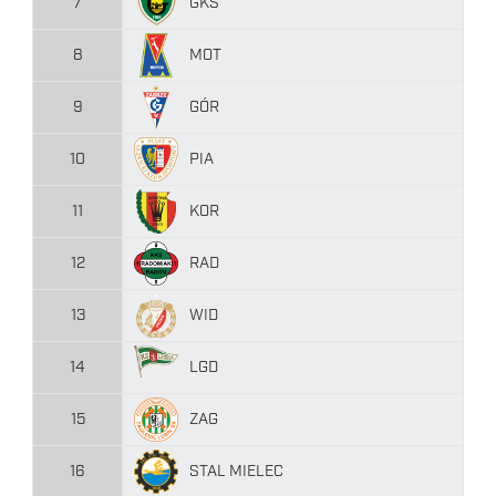
GKS
7
MOT
8
GÓR
9
PIA
10
KOR
11
RAD
12
WID
13
LGD
14
ZAG
15
STAL MIELEC
16