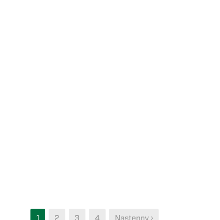
1
2
3
4
Następny ›