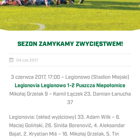
SEZON ZAMYKAMY ZWYCIĘSTWEM!
04 cze 2017
3 czerwca 2017, 17:00 – Legionowo (Stadion Miejski)
Legionovia Legionowo 1-2 Puszcza Niepołomice
Mikołaj Grzelak 9 – Kamil Łączek 23, Damian Łanucha
37
Legionovia: (skład wyjściowy) 33. Adam Wilk – 6.
Maciej Goliński, 26. Siniša Borenovič, 4. Aleksandar
Bajat, 2. Krystian Miś – 16. Mikołaj Grzelak, 5. Tin