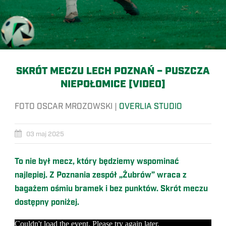
SKRÓT MECZU LECH POZNAŃ – PUSZCZA
NIEPOŁOMICE [VIDEO]
FOTO OSCAR MROZOWSKI |
OVERLIA STUDIO
03 maj 2025
To nie był mecz, który będziemy wspominać
najlepiej. Z Poznania zespół „Żubrów” wraca z
bagażem ośmiu bramek i bez punktów. Skrót meczu
dostępny poniżej.