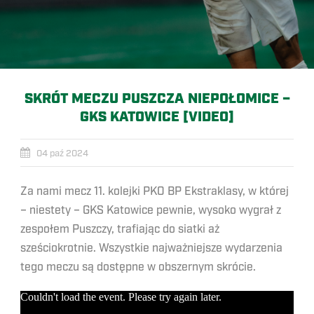
SKRÓT MECZU PUSZCZA NIEPOŁOMICE –
GKS KATOWICE [VIDEO]
04 paź 2024
Za nami mecz 11. kolejki PKO BP Ekstraklasy, w której
– niestety – GKS Katowice pewnie, wysoko wygrał z
zespołem Puszczy, trafiając do siatki aż
sześciokrotnie. Wszystkie najważniejsze wydarzenia
tego meczu są dostępne w obszernym skrócie.