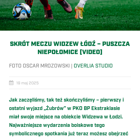
SKRÓT MECZU WIDZEW ŁÓDŹ – PUSZCZA
NIEPOŁOMICE [VIDEO]
FOTO OSCAR MROZOWSKI |
OVERLIA STUDIO
19 maj 2025
Jak zaczęliśmy, tak też skończyliśmy – pierwszy i
ostatni wyjazd „Żubrów” w PKO BP Ekstraklasie
miał swoje miejsce na obiekcie Widzewa w Łodzi.
Najważniejsze wydarzenia boiskowe tego
symbolicznego spotkania już teraz możesz obejrzeć