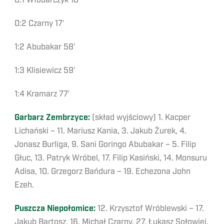
0:1 Włodarczyk 10′
0:2 Czarny 17′
1:2 Abubakar 58′
1:3 Klisiewicz 59′
1:4 Kramarz 77′
Garbarz Zembrzyce:
(skład wyjściowy) 1. Kacper
Lichański – 11. Mariusz Kania, 3. Jakub Żurek, 4.
Jonasz Burliga, 9. Sani Goringo Abubakar – 5. Filip
Głuc, 13. Patryk Wróbel, 17. Filip Kasiński, 14. Monsuru
Adisa, 10. Grzegorz Bańdura – 19. Echezona John
Ezeh.
Puszcza Niepołomice:
12. Krzysztof Wróblewski – 17.
Jakub Bartosz, 16. Michał Czarny, 27. Łukasz Sołowiej,