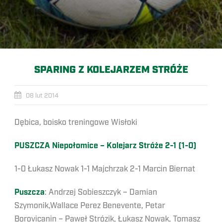
SPARING Z KOLEJARZEM STRÓŻE
08 lut 2014
Dębica, boisko treningowe Wisłoki
PUSZCZA Niepołomice – Kolejarz Stróże 2-1 (1-0)
1-0 Łukasz Nowak 1-1 Majchrzak 2-1 Marcin Biernat
Puszcza
: Andrzej Sobieszczyk – Damian
Szymonik,Wallace Perez Benevente, Petar
Borovicanin – Paweł Strózik, Łukasz Nowak, Tomasz