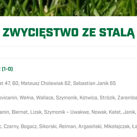
ZWYCIĘSTWO ZE STALĄ
 (1-0)
łat 47, 60, Mateusz Cholewiak 62, Sebastian Janik 65
ovicanin, Wełna, Wallace, Szymonik, Kotwica, Strózik, Zaremba
in, Biernat, Lizak, Szymonik – Uwakwe, Nowak, Kałat, Janik,
c, Czarny, Bogacz, Sikorski, Reiman, Argasiński, Mikołajczak, 