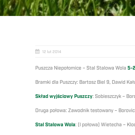
12 lut 2014
Puszcza Niepołomice – Stal Stalowa Wola
5-2
Bramki dla Puszczy: Bartosz Biel 9, Dawid Ka
Skład wyjściowy Puszczy
: Sobieszczyk – Bor
Druga połowa: Zawodnik testowany – Borovican
Stal Stalowa Wola
: (I połowa) Wietecha – Klo