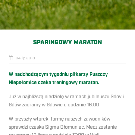
SPARINGOWY MARATON
04 lip 2018
W nadchodzącym tygodniu piłkarzy Puszczy
Niepołomice czeka treningowy maraton.
Już w najbliższą niedzielę w ramach jubileuszu Gdovii
Gdów zagramy w Gdowie o godzinie 16:00
W przyszły wtorek formę naszych zawodników
sprawdzi czeska Sigma Ołomuniec. Mecz zostanie