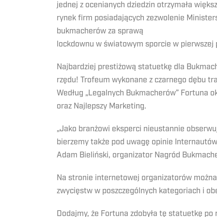
jednej z ocenianych dziedzin otrzymała więks
rynek firm posiadających zezwolenie Ministe
bukmacherów za sprawą
lockdownu w światowym sporcie w pierwszej 
Najbardziej prestiżową statuetkę dla Bukmach
rzędu! Trofeum wykonane z czarnego dębu tr
Według „Legalnych Bukmacherów” Fortuna okaz
oraz Najlepszy Marketing.
„Jako branżowi eksperci nieustannie obserw
bierzemy także pod uwagę opinie Internautó
Adam Bieliński, organizator Nagród Bukmache
Na stronie internetowej organizatorów można
zwycięstw w poszczególnych kategoriach i obe
Dodajmy, że Fortuna zdobyła tę statuetkę po r