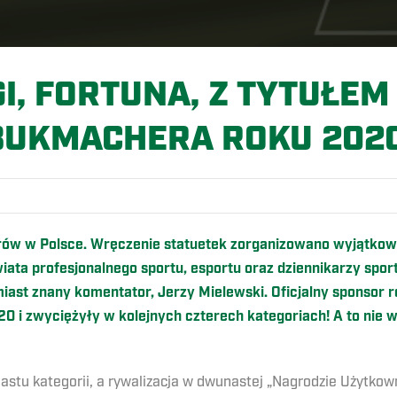
GI, FORTUNA, Z TYTUŁE
BUKMACHERA ROKU 2020
rów w Polsce. Wręczenie statuetek zorganizowano wyjątkowo
wiata profesjonalnego sportu, esportu oraz dziennikarzy sp
st znany komentator, Jerzy Mielewski. Oficjalny sponsor r
20 i zwyciężyły w kolejnych czterech kategoriach! A to nie 
astu kategorii, a rywalizacja w dwunastej „Nagrodzie Użytko