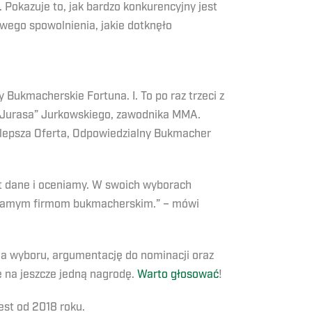
 Pokazuje to, jak bardzo konkurencyjny jest
wego spowolnienia, jakie dotknęło
Bukmacherskie Fortuna. I. To po raz trzeci z
„Jurasa” Jurkowskiego, zawodnika MMA.
ajlepsza Oferta, Odpowiedzialny Bukmacher
t dane i oceniamy. W swoich wyborach
ć samym firmom bukmacherskim.” – mówi
ia wyboru, argumentację do nominacji oraz
ę na jeszcze jedną nagrodę.
Warto głosować
!
est od 2018 roku.