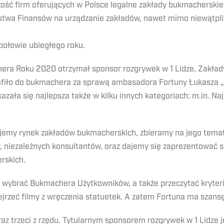
zość firm oferujących w Polsce legalne zakłady bukmacherskie.
rstwa Finansów na urządzanie zakładów, nawet mimo niewątpli
połowie ubiegłego roku.
era Roku 2020 otrzymał sponsor rozgrywek w 1 Lidze, Zakłady 
afiło do bukmachera za sprawą ambasadora Fortuny Łukasza 
ała się najlepsza także w kilku innych kategoriach: m.in. N
ujemy rynek zakładów bukmacherskich, zbieramy na jego tema
w, niezależnych konsultantów, oraz dajemy się zaprezentowa
rskich.
 wybrać Bukmachera Użytkowników, a także przeczytać kryter
jrzeć filmy z wręczenia statuetek. A zatem Fortuna ma szans
az trzeci z rzędu. Tytularnym sponsorem rozgrywek w 1 Lidze j