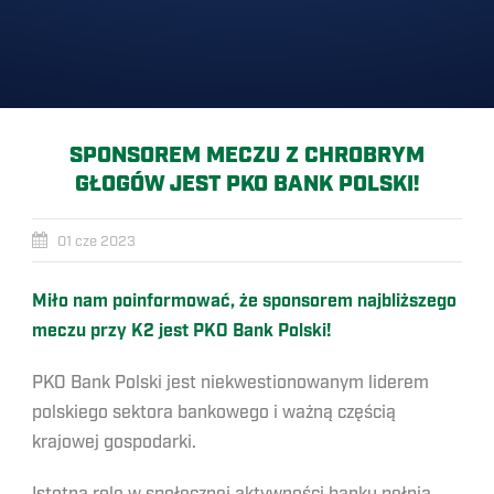
SPONSOREM MECZU Z CHROBRYM
GŁOGÓW JEST PKO BANK POLSKI!
01 cze 2023
Miło nam poinformować, że sponsorem najbliższego
meczu przy K2 jest PKO Bank Polski!
PKO Bank Polski jest niekwestionowanym liderem
polskiego sektora bankowego i ważną częścią
krajowej gospodarki.