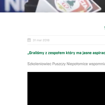
31 mar 2018
„Graliśmy z zespołem który ma jasne aspirac
Szkoleniowiec Puszczy Niepołomice wspomniał