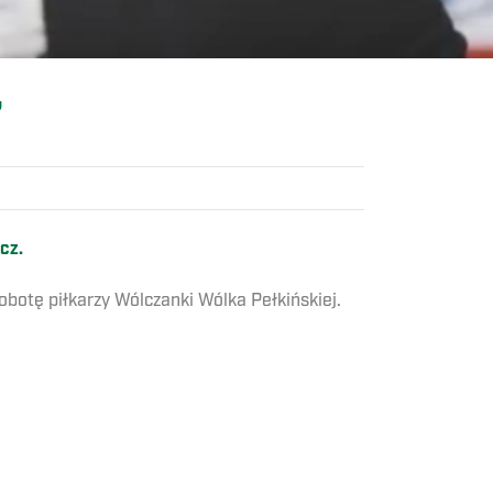
”
acz.
otę piłkarzy Wólczanki Wólka Pełkińskiej.