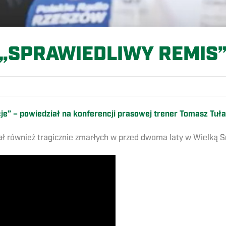
„SPRAWIEDLIWY REMIS
je” – powiedział na konferencji prasowej trener Tomasz Tuł
 również tragicznie zmarłych w przed dwoma laty w Wielką Sob