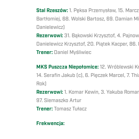
Stal Rzeszów:
1. Pęksa Przemysław, 15. Marcz
Bartłomiej, 68. Wolski Bartosz, 69. Damian Mic
Danielewicz)
Rezerwowi:
31. Bąkowski Krzysztof, 4. Pajnow
Danielewicz Krzysztof, 20. Piątek Kacper, 86.
Trener:
Daniel Myśliwiec
MKS Puszcza Niepołomice:
12. Wróblewski Kr
14. Serafin Jakub (c), 6. Pięczek Marcel, 7. Th
Rok)
Rezerwowi:
1. Komar Kewin, 3. Yakuba Roman, 
97. Siemaszko Artur
Trener:
Tomasz Tułacz
Frekwencja: