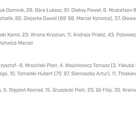
uk Dominik, 26. Góra Łukasz, 91. Oleksy Paweł, 6. Mustafaev Ra
halik, 80. Olejarka Dawid (89′ 86. Marcel Kotwica), 37. Głowack
ski Kamil, 23. Wrona Krystian, 11. Andreja Prokić, 43. Polowiec
 Kotwica Marcel
zysztof- 8. Mroziński Piotr, 4. Wojcinowicz Tomasz (3. Yakuba 
iago, 10. Tomalski Hubert (75′ 97. Siemaszko Artur), 11. Thiakane
5. Stępień Konrad, 15. Gruszecki Piotr, 20. Gil Filip, 30. Kram