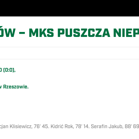
ÓW – MKS PUSZCZA NIEP
 (0:0),
 w Rzeszowie.
ucjan Klisiewicz, 76′ 45. Kidrić Rok, 78′ 14. Serafin Jakub, 88′ 