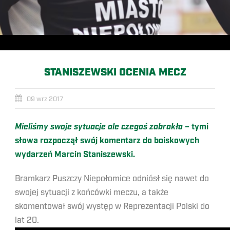
STANISZEWSKI OCENIA MECZ
09 wrz 2017
Mieliśmy swoje sytuacje ale czegoś zabrakło
– tymi
słowa rozpoczął swój komentarz do boiskowych
wydarzeń Marcin Staniszewski.
Bramkarz Puszczy Niepołomice odniósł się nawet do
swojej sytuacji z końcówki meczu, a także
skomentował swój występ w Reprezentacji Polski do
lat 20.