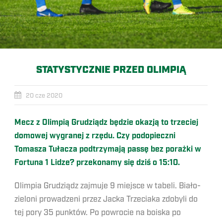
STATYSTYCZNIE PRZED OLIMPIĄ
20 cze 2020
Mecz z Olimpią Grudziądz będzie okazją to trzeciej
domowej wygranej z rzędu. Czy podopieczni
Tomasza Tułacza podtrzymają passę bez porażki w
Fortuna 1 Lidze? przekonamy się dziś o 15:10.
Olimpia Grudziądz zajmuje 9 miejsce w tabeli. Biało-
zieloni prowadzeni przez Jacka Trzeciaka zdobyli do
tej pory 35 punktów. Po powrocie na boiska po