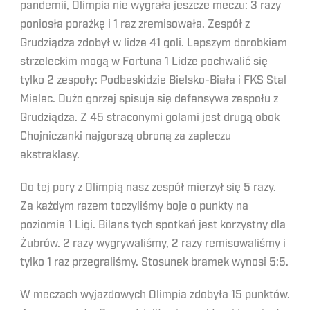
pandemii, Olimpia nie wygrała jeszcze meczu: 3 razy
poniosła porażkę i 1 raz zremisowała. Zespół z
Grudziądza zdobył w lidze 41 goli. Lepszym dorobkiem
strzeleckim mogą w Fortuna 1 Lidze pochwalić się
tylko 2 zespoły: Podbeskidzie Bielsko-Biała i FKS Stal
Mielec. Dużo gorzej spisuje się defensywa zespołu z
Grudziądza. Z 45 straconymi golami jest drugą obok
Chojniczanki najgorszą obroną za zapleczu
ekstraklasy.
Do tej pory z Olimpią nasz zespół mierzył się 5 razy.
Za każdym razem toczyliśmy boje o punkty na
poziomie 1 Ligi. Bilans tych spotkań jest korzystny dla
Żubrów. 2 razy wygrywaliśmy, 2 razy remisowaliśmy i
tylko 1 raz przegraliśmy. Stosunek bramek wynosi 5:5.
W meczach wyjazdowych Olimpia zdobyła 15 punktów.