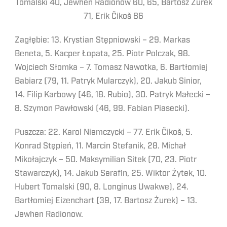
Tomalski 40, Jewhen Radionow 60, 65, Bartosz Żurek
71, Erik Čikoš 86
Zagłębie: 13. Krystian Stępniowski – 29. Markas
Beneta, 5. Kacper Łopata, 25. Piotr Polczak, 98.
Wojciech Słomka – 7. Tomasz Nawotka, 6. Bartłomiej
Babiarz (79, 11. Patryk Mularczyk), 20. Jakub Sinior,
14. Filip Karbowy (46, 18. Rubio), 30. Patryk Małecki –
8. Szymon Pawłowski (46, 99. Fabian Piasecki).
Puszcza: 22. Karol Niemczycki – 77. Erik Čikoš, 5.
Konrad Stępień, 11. Marcin Stefanik, 28. Michał
Mikołajczyk – 50. Maksymilian Sitek (70, 23. Piotr
Stawarczyk), 14. Jakub Serafin, 25. Wiktor Żytek, 10.
Hubert Tomalski (90, 8. Longinus Uwakwe), 24.
Bartłomiej Eizenchart (39, 17. Bartosz Żurek) – 13.
Jewhen Radionow.