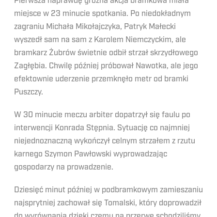
Pierwsza naprawdę groźna akcja bramkowa miała
miejsce w 23 minucie spotkania. Po niedokładnym
zagraniu Michała Mikołajczyka, Patryk Małecki
wyszedł sam na sam z Karolem Niemczyckim, ale
bramkarz Żubrów świetnie odbił strzał skrzydłowego
Zagłębia. Chwilę później próbował Nawotka, ale jego
efektownie uderzenie przemknęło metr od bramki
Puszczy.
W 30 minucie meczu arbiter dopatrzył się faulu po
interwencji Konrada Stępnia. Sytuację co najmniej
niejednoznaczną wykończył celnym strzałem z rzutu
karnego Szymon Pawłowski wyprowadzając
gospodarzy na prowadzenie.
Dziesięć minut później w podbramkowym zamieszaniu
najsprytniej zachował się Tomalski, który doprowadził
do wyrównania dzięki czemu na przerwę schodziliśmy