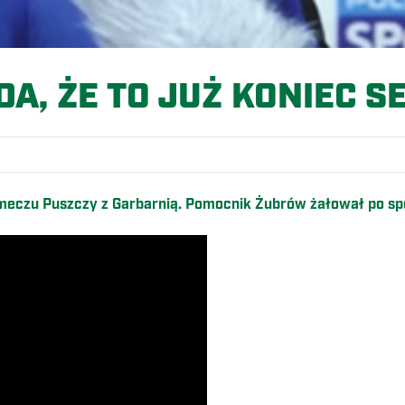
DA, ŻE TO JUŻ KONIEC S
meczu Puszczy z Garbarnią. Pomocnik Żubrów żałował po spo