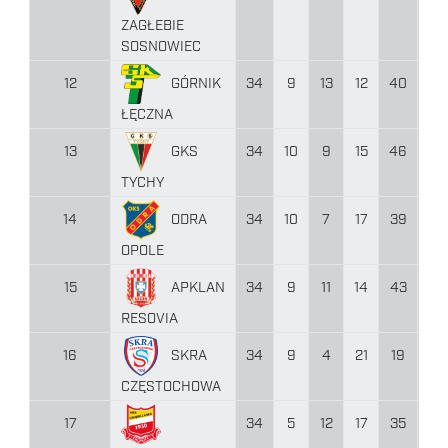
ZAGŁEBIE
SOSNOWIEC
GÓRNIK
12
34
9
13
12
40
45
ŁĘCZNA
GKS
13
34
10
9
15
46
52
TYCHY
ODRA
14
34
10
7
17
39
48
OPOLE
APKLAN
15
34
9
11
14
43
51
RESOVIA
SKRA
16
34
9
4
21
19
50
CZĘSTOCHOWA
17
34
5
12
17
35
57