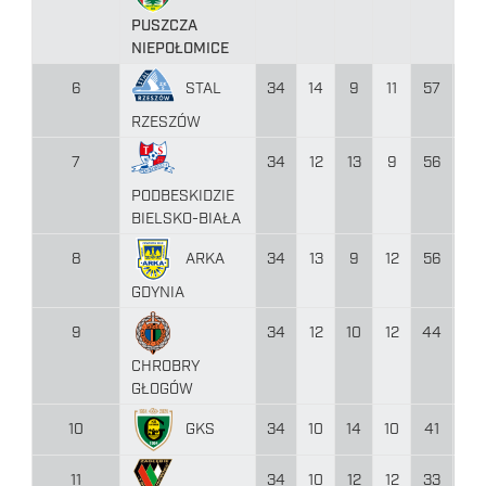
PUSZCZA
NIEPOŁOMICE
STAL
6
34
14
9
11
57
44
RZESZÓW
7
34
12
13
9
56
47
PODBESKIDZIE
BIELSKO-BIAŁA
ARKA
8
34
13
9
12
56
45
GDYNIA
9
34
12
10
12
44
53
CHROBRY
GŁOGÓW
GKS
10
34
10
14
10
41
39
11
34
10
12
12
33
43