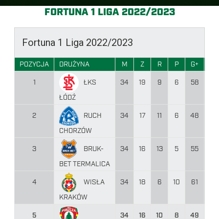
FORTUNA 1 LIGA 2022/2023
Fortuna 1 Liga 2022/2023
POZYCJA
DRUŻYNA
M
Z
R
P
G+
G-
ŁKS
1
34
19
9
6
58
36
ŁÓDŹ
RUCH
2
34
17
11
6
48
33
CHORZÓW
BRUK-
3
34
16
13
5
55
37
BET TERMALICA
WISŁA
4
34
18
6
10
61
38
KRAKÓW
5
34
16
10
8
49
36