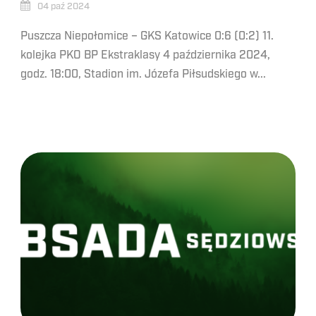
04 paź 2024
Puszcza Niepołomice – GKS Katowice 0:6 (0:2) 11.
kolejka PKO BP Ekstraklasy 4 października 2024,
godz. 18:00, Stadion im. Józefa Piłsudskiego w...