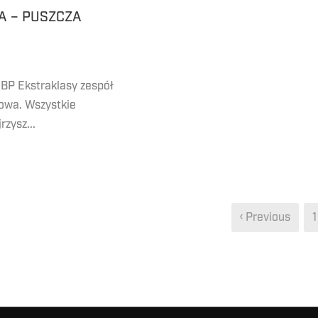
A – PUSZCZA
BP Ekstraklasy zespół
owa. Wszystkie
zysz...
‹ Previous
1