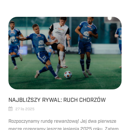
NAJBLIŻSZY RYWAL: RUCH CHORZÓW
27 lis 2025
Rozpoczynamy rundę rewanżową! Jej dwa pierwsze
mecze rozegramy jeszcze jesienią 2025 roku. Zatem