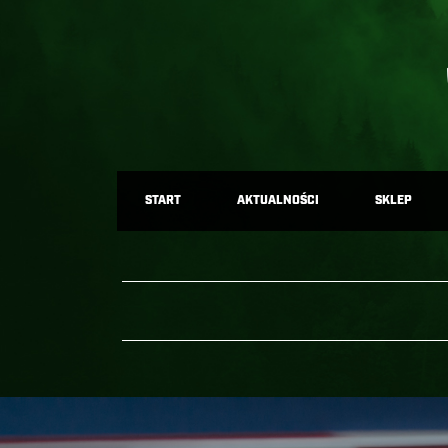
START
AKTUALNOŚCI
SKLEP