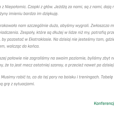
 z Niepołomic. Czapki z głów. Jeżdżą za nami, są z nami, daj
żyny imieniu bardzo im dziękuję.
rakowało nam szczególnie dużo, abyśmy wygrali. Zwłaszcza ma
dczenia. Zespoły, które są dłużej w lidze niż my, potrafią pr
by pozostać w Ekstraklasie. Na dzisiaj nie jesteśmy tam, gdzi
lom, walcząc do końca.
szej połowie nie zagraliśmy na swoim poziomie, byliśmy zbyt
, że to jest mecz ostatniej szansy, a przecież nawet po dzisiej
. Musimy robić to, co do tej pory na boisku i treningach. Tabelę
ną grę z sytuacjami.
Konferenc