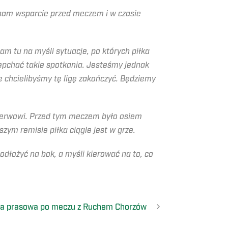
ą nam wsparcie przed meczem i w czasie
m tu na myśli sytuacje, po których piłka
zepchać takie spotkania. Jesteśmy jednak
e chcielibyśmy tę ligę zakończyć. Będziemy
 nerwowi. Przed tym meczem było osiem
szym remisie piłka ciągle jest w grze.
 odłożyć na bok, a myśli kierować na to, co
ja prasowa po meczu z Ruchem Chorzów