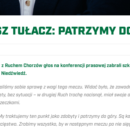
Z TUŁACZ: PATRZYMY D
 Ruchem Chorzów głos na konferencji prasowej zabrali szk
 Niedźwiedź.
liśmy sobie sprawę z wagi tego meczu. Widać było, że zawodn
y, bez sytuacji – w drugiej Ruch trochę nacisnął, miał swoje o
zeczkami.
My traktujemy ten punkt jako zdobyty i patrzymy do góry. Są k
cięstwo. Zrobimy wszystko, by w następnym meczu po nie się