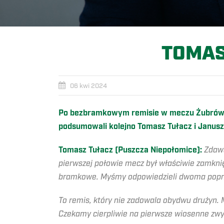
TOMAS
06 kwi 2024
Po bezbramkowym remisie w meczu Żubrów z
podsumowali kolejno Tomasz Tułacz i Janusz
Tomasz Tułacz (Puszcza Niepołomice):
Zdawa
pierwszej połowie mecz był właściwie zamknięt
bramkowe. Myśmy odpowiedzieli dwoma popr
To remis, który nie zadowala obydwu drużyn. 
Czekamy cierpliwie na pierwsze wiosenne zwy