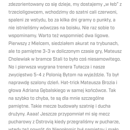
zdezorientowany co się dzieje, my dostajemy „w łeb” z
trzecioligowcem, wchodzimy do szatni cali czerwoni,
spaleni ze wstydu, bo za kilka dni gramy o punkty, a
nie istnieliśmy wówczas na boisku. Nie raz sobie to
wspominamy. Warto też wspomnieć dwa ligowe.
Pierwszy z Mielcem, siedziałem akurat na trybunach,
ale to pamiętne 3-3 w doliczonym czasie gry, Mateusz
Cholewiak w bramce Stali to było coś niesamowitego.
No i pierwsza wygrana trenera Tułacza i nasze
zwycięstwo 5-4 z Polonią Bytom na wyjeździe. To był
naprawdę szalony dzień. Hat-trick Mateusza Brozia i
głowa Adriana Gębalskiego w samej końcówce. Tak
na szybko to chyba, te są dla mnie szczególne
pamiętne. Takie mecze budowały szatnię i ducha
drużyny. Aaaa! Jeszcze przypomniał mi się mecz
pucharowy z Ostrovią kiedy przegraliśmy w pucharze,
wtedy też powrót do Niepołomic był pamiętny i mało