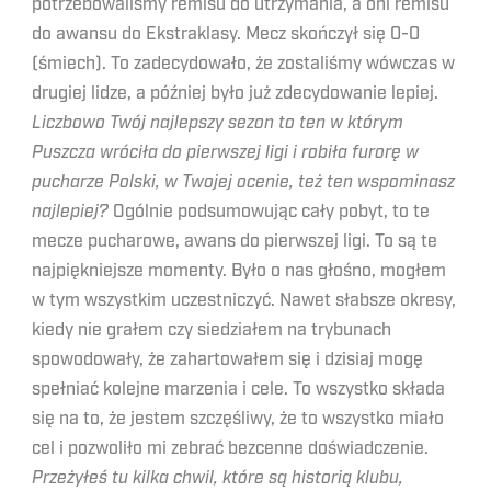
potrzebowaliśmy remisu do utrzymania, a oni remisu
do awansu do Ekstraklasy. Mecz skończył się 0-0
(śmiech). To zadecydowało, że zostaliśmy wówczas w
drugiej lidze, a później było już zdecydowanie lepiej.
Liczbowo Twój najlepszy sezon to ten w którym
Puszcza wróciła do pierwszej ligi i robiła furorę w
pucharze Polski, w Twojej ocenie, też ten wspominasz
najlepiej?
Ogólnie podsumowując cały pobyt, to te
mecze pucharowe, awans do pierwszej ligi. To są te
najpiękniejsze momenty. Było o nas głośno, mogłem
w tym wszystkim uczestniczyć. Nawet słabsze okresy,
kiedy nie grałem czy siedziałem na trybunach
spowodowały, że zahartowałem się i dzisiaj mogę
spełniać kolejne marzenia i cele. To wszystko składa
się na to, że jestem szczęśliwy, że to wszystko miało
cel i pozwoliło mi zebrać bezcenne doświadczenie.
Przeżyłeś tu kilka chwil, które są historią klubu,