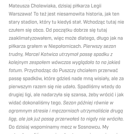
Mateusza Cholewiaka, dzisiaj piłkarza Legii
Warszawa! To też jest niesamowita historia, jak ten
stary stadion, który tu kiedyś stał. Wchodząc tutaj nie
czułem się obco. Od początku dobrze się tutaj
zaaklimatyzowałem, więc może dlatego, długo jak na
piłkarza grałem w Niepołomicach.
Pierwszy sezon
trudny, Marcel Kotwica utrzymał passę spadku z
kolejnym zespołem wówczas wyglądało to na jakieś
fatum.
Przychodząc do Puszczy chciałem przerwać
passę spadków, które gdzieś nade mną wisiały, ale za
pierwszym razem się nie udało. Spadliśmy wtedy do
drugiej ligi, ale nadarzyła się szansa, żeby wrócić i jak
widać dokonaliśmy tego.
Sezon później równie w
ogromnym stresie i męczarniach utrzymaliście drugą
ligę, ale jak już passę przerwałeś to nigdy nie wróciła.
Do dzisiaj wspominamy mecz w Sosnowcu. My