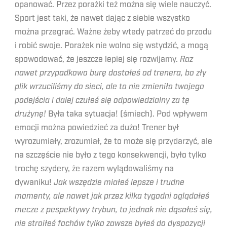
opanować. Przez porażki też można się wiele nauczyć.
Sport jest taki, że nawet dając z siebie wszystko
można przegrać. Ważne żeby wtedy patrzeć do przodu
i robić swoje. Porażek nie wolno się wstydzić, a mogą
spowodować, że jeszcze lepiej się rozwijamy.
Raz
nawet przypadkowo burę dostałeś od trenera, bo zły
plik wrzuciliśmy do sieci, ale to nie zmieniło twojego
podejścia i dalej czułeś się odpowiedzialny za tę
drużynę!
Była taka sytuacja! (śmiech). Pod wpływem
emocji można powiedzieć za dużo! Trener był
wyrozumiały, zrozumiał, że to może się przydarzyć, ale
na szczęście nie było z tego konsekwencji, było tylko
trochę szydery, że razem wylądowaliśmy na
dywaniku!
Jak wszędzie miałeś lepsze i trudne
momenty, ale nawet jak przez kilka tygodni oglądałeś
mecze z pespektywy trybun, to jednak nie dąsałeś się,
nie stroiłeś fochów tylko zawsze byłeś do dyspozycji