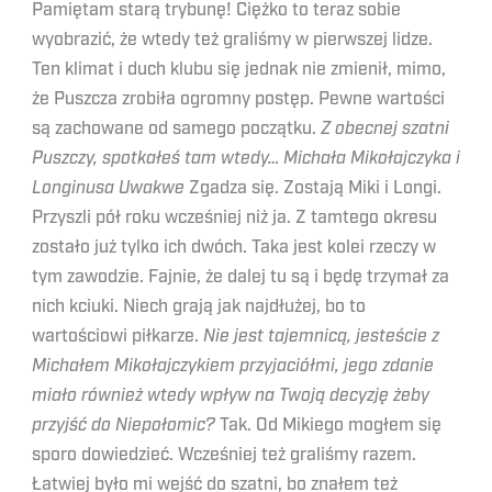
Pamiętam starą trybunę! Ciężko to teraz sobie
wyobrazić, że wtedy też graliśmy w pierwszej lidze.
Ten klimat i duch klubu się jednak nie zmienił, mimo,
że Puszcza zrobiła ogromny postęp. Pewne wartości
są zachowane od samego początku.
Z obecnej szatni
Puszczy, spotkałeś tam wtedy… Michała Mikołajczyka i
Longinusa Uwakwe
Zgadza się. Zostają Miki i Longi.
Przyszli pół roku wcześniej niż ja. Z tamtego okresu
zostało już tylko ich dwóch. Taka jest kolei rzeczy w
tym zawodzie. Fajnie, że dalej tu są i będę trzymał za
nich kciuki. Niech grają jak najdłużej, bo to
wartościowi piłkarze.
Nie jest tajemnicą, jesteście z
Michałem Mikołajczykiem przyjaciółmi, jego zdanie
miało również wtedy wpływ na Twoją decyzję żeby
przyjść do Niepołomic?
Tak. Od Mikiego mogłem się
sporo dowiedzieć. Wcześniej też graliśmy razem.
Łatwiej było mi wejść do szatni, bo znałem też