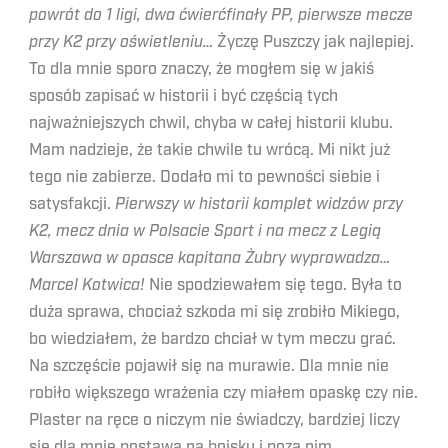
powrót do 1 ligi, dwa ćwierćfinały PP, pierwsze mecze
przy K2 przy oświetleniu…
Życzę Puszczy jak najlepiej.
To dla mnie sporo znaczy, że mogłem się w jakiś
sposób zapisać w historii i być częścią tych
najważniejszych chwil, chyba w całej historii klubu.
Mam nadzieje, że takie chwile tu wrócą. Mi nikt już
tego nie zabierze. Dodało mi to pewności siebie i
satysfakcji.
Pierwszy w historii komplet widzów przy
K2, mecz dnia w Polsacie Sport i na mecz z Legią
Warszawa w opasce kapitana Żubry wyprowadza…
Marcel Kotwica!
Nie spodziewałem się tego. Była to
duża sprawa, chociaż szkoda mi się zrobiło Mikiego,
bo wiedziałem, że bardzo chciał w tym meczu grać.
Na szczęście pojawił się na murawie. Dla mnie nie
robiło większego wrażenia czy miałem opaskę czy nie.
Plaster na ręce o niczym nie świadczy, bardziej liczy
się dla mnie postawa na boisku i poza nim.