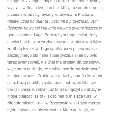
osiągnąć. Z Jagiellonią na którą trafiła mieć byśmy
wygrali, w finale była Lechia, którą raz udało nam się
przejść i wtedy bylibyśmy zdobywcami Pucharu
Polski!
Czas na puentę i pytanie o przyszłość. Stal
Rzeszów nowy cel i pewnie walka o awans jeszcze w
tym sezonie o 1 ligę.
Bardzo bym tego chciał, żeby
przyjechać tu w przyszłym sezonie w pierwszej lidze
ze Stalą Rzeszów. Tego spotkania w pierwszej lidze,
szczególnego dla mnie sobie życzę. Fajnie by było
teraz awansować, ale Stal ma projekt długofalowy,
więc mam nadzieję, że szybko będziemy świętować
kolejne awanse. Zrobię wszystko by pomóc im w tym
celu. Dużą nobilitacją dla mnie jest to, że Stal tak
bardzo chciała, żebym już teraz dołączył do drużyny.
Mogę obiecać, że tak jak to miało miejsce tutaj w
Niepołomicach, tak i w Rzeszowie w każdym meczu
będę dawał z siebie wszystko. Mam nadzieję, że