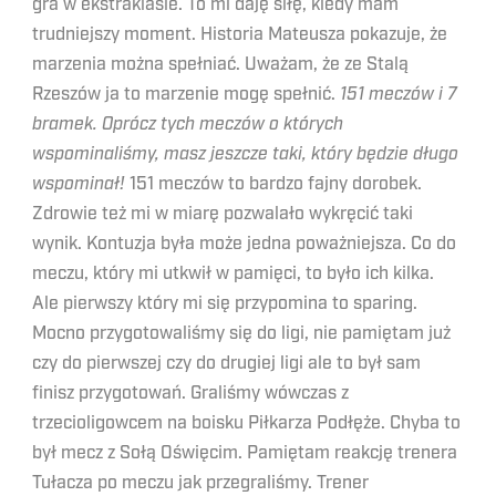
gra w ekstraklasie. To mi daję siłę, kiedy mam
trudniejszy moment. Historia Mateusza pokazuje, że
marzenia można spełniać. Uważam, że ze Stalą
Rzeszów ja to marzenie mogę spełnić.
151 meczów i 7
bramek. Oprócz tych meczów o których
wspominaliśmy, masz jeszcze taki, który będzie długo
wspominał!
151 meczów to bardzo fajny dorobek.
Zdrowie też mi w miarę pozwalało wykręcić taki
wynik. Kontuzja była może jedna poważniejsza. Co do
meczu, który mi utkwił w pamięci, to było ich kilka.
Ale pierwszy który mi się przypomina to sparing.
Mocno przygotowaliśmy się do ligi, nie pamiętam już
czy do pierwszej czy do drugiej ligi ale to był sam
finisz przygotowań. Graliśmy wówczas z
trzecioligowcem na boisku Piłkarza Podłęże. Chyba to
był mecz z Sołą Oświęcim. Pamiętam reakcję trenera
Tułacza po meczu jak przegraliśmy. Trener