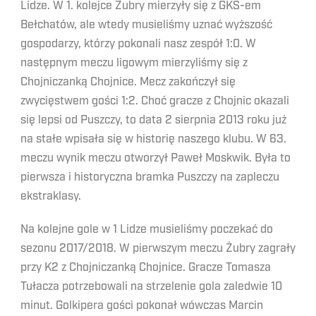
Lidze. W 1. kolejce Żubry mierzyły się z GKS-em
Bełchatów, ale wtedy musieliśmy uznać wyższość
gospodarzy, którzy pokonali nasz zespół 1:0. W
następnym meczu ligowym mierzyliśmy się z
Chojniczanką Chojnice. Mecz zakończył się
zwycięstwem gości 1:2. Choć gracze z Chojnic okazali
się lepsi od Puszczy, to data 2 sierpnia 2013 roku już
na stałe wpisała się w historię naszego klubu. W 63.
meczu wynik meczu otworzył Paweł Moskwik. Była to
pierwsza i historyczna bramka Puszczy na zapleczu
ekstraklasy.
Na kolejne gole w 1 Lidze musieliśmy poczekać do
sezonu 2017/2018. W pierwszym meczu Żubry zagrały
przy K2 z Chojniczanką Chojnice. Gracze Tomasza
Tułacza potrzebowali na strzelenie gola zaledwie 10
minut. Golkipera gości pokonał wówczas Marcin