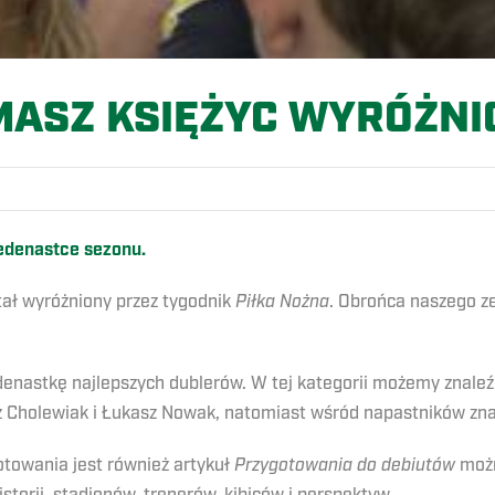
MASZ KSIĘŻYC WYRÓŻNI
jedenastce sezonu.
tał wyróżniony przez tygodnik
Piłka Nożna
. Obrońca naszego ze
edenastkę najlepszych dublerów. W tej kategorii możemy znaleź
 Cholewiak i Łukasz Nowak, natomiast wśród napastników zna
owania jest również artykuł
Przygotowania do debiutów
możn