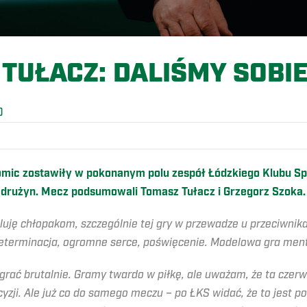
TUŁACZ: DALIŚMY SOBI
O
omic zostawiły w pokonanym polu zespół Łódzkiego Klubu S
 drużyn. Mecz podsumowali Tomasz Tułacz i Grzegorz Szoka.
luję chłopakom, szczególnie tej gry w przewadze u przeciwnik
terminacja, ogromne serce, poświęcenie. Modelowa gra mentaln
 grać brutalnie. Gramy twardo w piłkę, ale uważam, że ta czerw
cyzji. Ale już co do samego meczu – po ŁKS widać, że to jest p