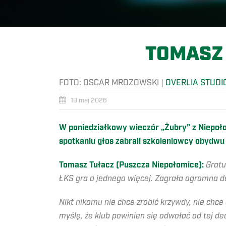
TOMASZ 
FOTO:
OSCAR MROZOWSKI
|
OVERLIA STUDI
18 maj 2026
W poniedziałkowy wieczór „Żubry” z Niepoł
spotkaniu głos zabrali szkoleniowcy obydwu
Tomasz Tułacz (Puszcza Niepołomice):
Gratu
ŁKS gra o jednego więcej. Zagrała ogromna de
Nikt nikomu nie chce zrobić krzywdy, nie chce
myślę, że klub powinien się odwołać od tej de