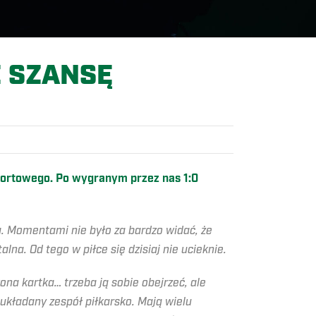
E SZANSĘ
portowego. Po wygranym przez nas 1:0
a. Momentami nie było za bardzo widać, że
a. Od tego w piłce się dzisiaj nie ucieknie.
ona kartka… trzeba ją sobie obejrzeć, ale
oukładany zespół piłkarsko. Mają wielu