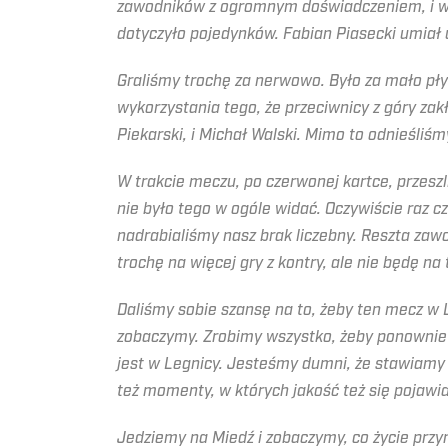
zawodników z ogromnym doświadczeniem, i wyk
dotyczyło pojedynków. Fabian Piasecki umiał u
Graliśmy trochę za nerwowo. Było za mało płynn
wykorzystania tego, że przeciwnicy z góry zakł
Piekarski, i Michał Walski. Mimo to odnieśliś
W trakcie meczu, po czerwonej kartce, przesz
nie było tego w ogóle widać. Oczywiście raz c
nadrabialiśmy nasz brak liczebny. Reszta zaw
trochę na więcej gry z kontry, ale nie będę na
Daliśmy sobie szansę na to, żeby ten mecz w L
zobaczymy. Zrobimy wszystko, żeby ponownie 
jest w Legnicy. Jesteśmy dumni, że stawiamy
też momenty, w których jakość też się pojawia
Jedziemy na Miedź i zobaczymy, co życie przyn