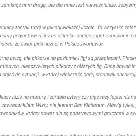
zamknąć nam drogę, ale dla mnie jest najważniejsze, żebyśmy 
nicy zostali tutaj w jak największej liczbie. To wszystko zale
teśmy przygotowani już na okienko, znając zapotrzebowanie i a
twu, że świat piłki nożnej w Polsce zwariował.
ną owcą, ale piłkarze na poziomie I ligi są przepłacani. Pła
 młodych, nieoczywistych piłkarzy z niższych lig. Chcę dawać 
dojść do sytuacji, w której większość będą stanowili obcokraj
klasy idzie na maturę i zarabia cztery czy pięć razy lepiej niż n
dę zawracał kijem Wisły, nie jestem Don Kichotem. Mówię tylko
 zawodników, którzy nawet nie są podstawowymi graczami w sw