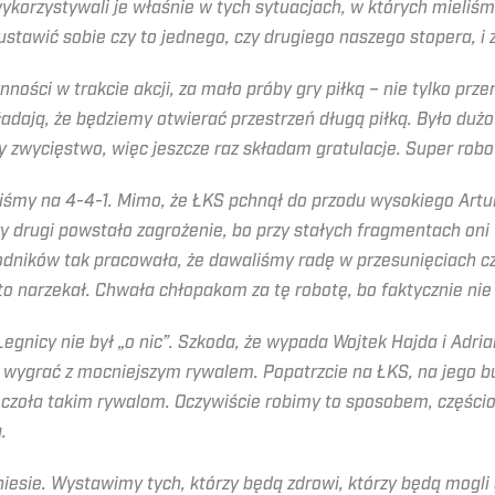
orzystywali je właśnie w tych sytuacjach, w których mieliśm
stawić sobie czy to jednego, czy drugiego naszego stopera, i 
ości w trakcie akcji, za mało próby gry piłką – nie tylko przen
adają, że będziemy otwierać przestrzeń długą piłką. Było dużo 
my zwycięstwo, więc jeszcze raz składam gratulacje. Super robo
liśmy na 4-4-1. Mimo, że ŁKS pchnął do przodu wysokiego Artur
zy drugi powstało zagrożenie, bo przy stałych fragmentach oni
odników tak pracowała, że dawaliśmy radę w przesunięciach cz
 to narzekał. Chwała chłopakom za tę robotę, bo faktycznie nie
egnicy nie był „o nic”. Szkoda, że wypada Wojtek Hajda i Adri
wygrać z mocniejszym rywalem. Popatrzcie na ŁKS, na jego bu
 czoła takim rywalom. Oczywiście robimy to sposobem, częścio
.
iesie. Wystawimy tych, którzy będą zdrowi, którzy będą mogli g