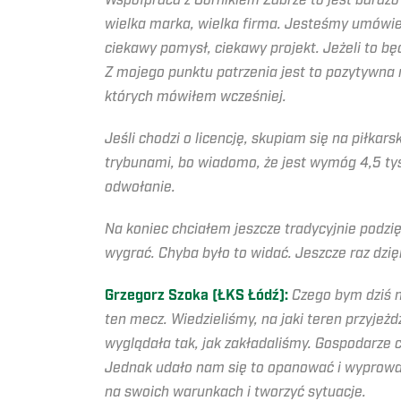
Współpraca z Górnikiem Zabrze to jest bardzo
wielka marka, wielka firma. Jesteśmy umówien
ciekawy pomysł, ciekawy projekt. Jeżeli to bę
Z mojego punktu patrzenia jest to pozytywna 
których mówiłem wcześniej.
Jeśli chodzi o licencję, skupiam się na piłkar
trybunami, bo wiadomo, że jest wymóg 4,5 tys
odwołanie.
Na koniec chciałem jeszcze tradycyjnie podzi
wygrać. Chyba było to widać. Jeszcze raz dzięk
Grzegorz Szoka (ŁKS Łódź):
Czego bym dziś 
ten mecz. Wiedzieliśmy, na jaki teren przyje
wyglądała tak, jak zakładaliśmy. Gospodarze 
Jednak udało nam się to opanować i wyprowad
na swoich warunkach i tworzyć sytuacje.