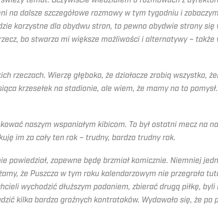
 świeży temat. Oczywiście wiedziałem o rozmowach z dyrektorem
i na dalsze szczegółowe rozmowy w tym tygodniu i zobaczymy,
dzie korzystne dla obydwu stron, to pewno obydwie strony się 
rzecz, bo stwarza mi większe możliwości i alternatywy – takż
skich rzeczach. Wierzę głęboko, że działacze zrobią wszystko, ż
iąca krzesełek na stadionie, ale wiem, że mamy na to pomysł.
ękować naszym wspaniałym kibicom. To był ostatni mecz na nas
uję im za cały ten rok – trudny, bardzo trudny rok.
nie powiedział, zapewne będę brzmiał komicznie. Niemniej je
żdżamy, że Puszcza w tym roku kalendarzowym nie przegrała tu
chcieli wychodzić dłuższym podaniem, zbierać drugą piłkę, byl
zić kilka bardzo groźnych kontrataków. Wydawało się, że po