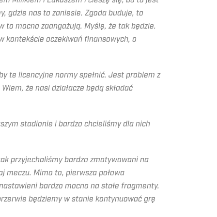
 Milikiem i Łukaszem i cieszę się, bo to jest
 gdzie nas to zaniesie. Zgoda buduje, to
w to mocno zaangażują. Myślę, że tak będzie.
e w kontekście oczekiwań finansowych, o
eby te licencyjne normy spełnić. Jest problem z
 Wiem, że nasi działacze będą składać
zym stadionie i bardzo chcieliśmy dla nich
dnak przyjechaliśmy bardzo zmotywowani na
taj meczu. Mimo to, pierwsza połowa
i nastawieni bardzo mocno na stałe fragmenty.
 przerwie będziemy w stanie kontynuować grę