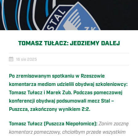
TOMASZ TUŁACZ: JEDZIEMY DALEJ
16 sie 2025
Po zremisowanym spotkaniu w Rzeszowie
komentarza mediom udzielili obydwaj szkoleniowcy:
Tomasz Tułacz i Marek Zub. Podczas pomeczowej
konferencji obydwaj podsumowali mecz Stal –
Puszcza, zakończony wynikiem 2:2.
Tomasz Tułacz (Puszcza Niepołomice):
Zanim zacznę
komentarz pomeczowy, chciałbym przede wszystkim