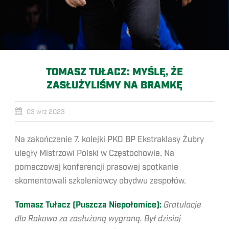
TOMASZ TUŁACZ: MYŚLĘ, ŻE
ZASŁUŻYLIŚMY NA BRAMKĘ
03 wrz 2023
Na zakończenie 7. kolejki PKO BP Ekstraklasy Żubry
uległy Mistrzowi Polski w Częstochowie. Na
pomeczowej konferencji prasowej spotkanie
skomentowali szkoleniowcy obydwu zespołów.
Tomasz Tułacz (Puszcza Niepołomice):
Gratulacje
dla Rakowa za zasłużoną wygraną. Był dzisiaj