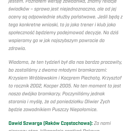
jestem. Poznałem wersję zawodnika, znamy relacje
świadków – sprawa jest niejednoznaczna, ale od jej
oceny są odpowiednie służby państwowe. Jeśli będą z
tego konkretne wnioski, to ja jako trener i klub jako
społeczność będziemy podejmować decyzje. Na dziś
wspieramy go w jak najszybszym powrocie do
zdrowia.
Wiadomo, że ten tydzień był dla nas bardzo pracowity,
bo zostaliśmy z dwoma młodymi bramkarzami:
Krzysiem Wróblewskim i Kacprem Piechotą. Krzysztof
to rocznik 2002, Kacper 2005. Na ten moment to jest
nasza dwójka bramkarzy. Poczyniliśmy jednak
starania i myślę, że od poniedziałku Oliwier Zych
będzie zawodnikiem Puszczy Niepołomice.
Dawid Szwarga (Raków Częstochowa):
Za nami