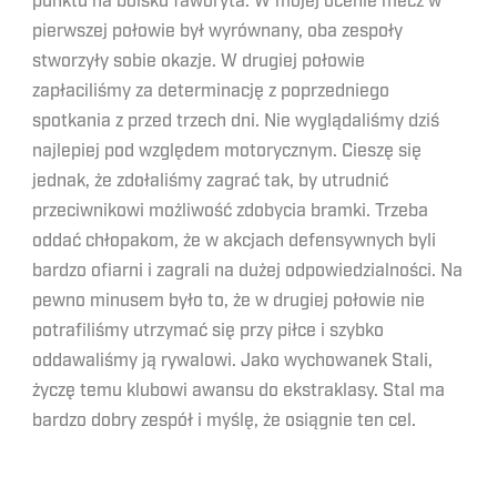
punktu na boisku faworyta. W mojej ocenie mecz w
pierwszej połowie był wyrównany, oba zespoły
stworzyły sobie okazje. W drugiej połowie
zapłaciliśmy za determinację z poprzedniego
spotkania z przed trzech dni. Nie wyglądaliśmy dziś
najlepiej pod względem motorycznym. Cieszę się
jednak, że zdołaliśmy zagrać tak, by utrudnić
przeciwnikowi możliwość zdobycia bramki. Trzeba
oddać chłopakom, że w akcjach defensywnych byli
bardzo ofiarni i zagrali na dużej odpowiedzialności. Na
pewno minusem było to, że w drugiej połowie nie
potrafiliśmy utrzymać się przy piłce i szybko
oddawaliśmy ją rywalowi. Jako wychowanek Stali,
życzę temu klubowi awansu do ekstraklasy. Stal ma
bardzo dobry zespół i myślę, że osiągnie ten cel.