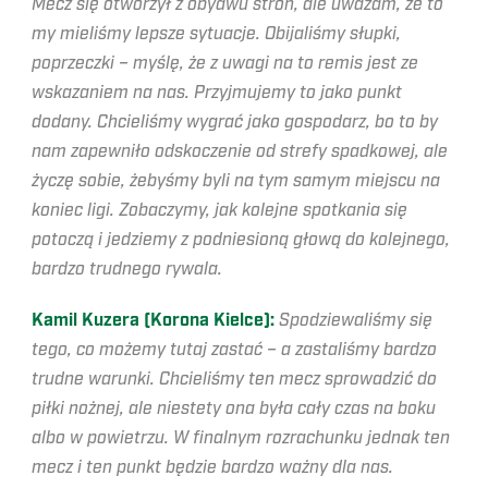
Mecz się otworzył z obydwu stron, ale uważam, że to
my mieliśmy lepsze sytuacje. Obijaliśmy słupki,
poprzeczki – myślę, że z uwagi na to remis jest ze
wskazaniem na nas. Przyjmujemy to jako punkt
dodany. Chcieliśmy wygrać jako gospodarz, bo to by
nam zapewniło odskoczenie od strefy spadkowej, ale
życzę sobie, żebyśmy byli na tym samym miejscu na
koniec ligi. Zobaczymy, jak kolejne spotkania się
potoczą i jedziemy z podniesioną głową do kolejnego,
bardzo trudnego rywala.
Kamil Kuzera (Korona Kielce):
Spodziewaliśmy się
tego, co możemy tutaj zastać – a zastaliśmy bardzo
trudne warunki. Chcieliśmy ten mecz sprowadzić do
piłki nożnej, ale niestety ona była cały czas na boku
albo w powietrzu. W finalnym rozrachunku jednak ten
mecz i ten punkt będzie bardzo ważny dla nas.