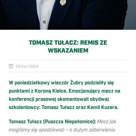
TOMASZ TUŁACZ: REMIS ZE
WSKAZANIEM
29 kwi 2024
W poniedziałkowy wieczór Żubry podzieliły się
punktami z Koroną Kielce. Emocjonujący mecz na
konferencji prasowej skomentowali obydwaj
szkoleniowcy: Tomasz Tułacz oraz Kamil Kuzera.
Tomasz Tułacz (Puszcza Niepołomice):
Mecz jak
mogliśmy się spodziewać – o dużym zabarwieniu