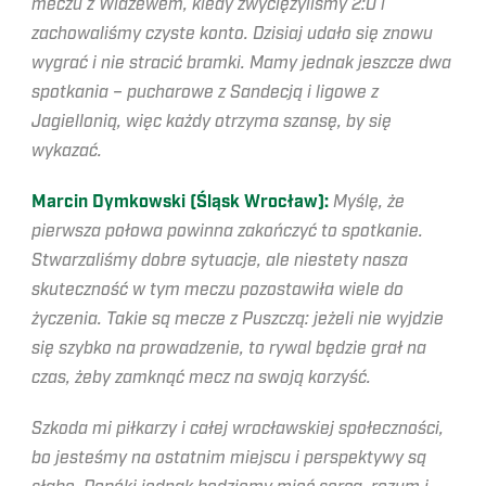
meczu z Widzewem, kiedy zwyciężyliśmy 2:0 i
zachowaliśmy czyste konto. Dzisiaj udało się znowu
wygrać i nie stracić bramki. Mamy jednak jeszcze dwa
spotkania – pucharowe z Sandecją i ligowe z
Jagiellonią, więc każdy otrzyma szansę, by się
wykazać.
Marcin Dymkowski (Śląsk Wrocław):
Myślę, że
pierwsza połowa powinna zakończyć to spotkanie.
Stwarzaliśmy dobre sytuacje, ale niestety nasza
skuteczność w tym meczu pozostawiła wiele do
życzenia. Takie są mecze z Puszczą: jeżeli nie wyjdzie
się szybko na prowadzenie, to rywal będzie grał na
czas, żeby zamknąć mecz na swoją korzyść.
Szkoda mi piłkarzy i całej wrocławskiej społeczności,
bo jesteśmy na ostatnim miejscu i perspektywy są