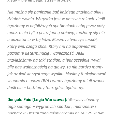
kiedy – ale ile Legia strzeli bramek.
Nie można się panicznie bać każdego przyjęcia piłki i
działań rywala. Wszystko jest w naszych rękach. Jeśli
będziemy w najbliższych spotkaniach sobą przez cały
mecz, a nie tylko przez jedną połowę, możemy się bić
o pozostanie w tej lidze. Musimy stworzyć zespół,
który wie, czego chce. Który ma na odpowiednim
poziomie determinację i waleczność. Jeśli
przyjeżdżamy na taki stadion, a jednocześnie rywal
bije nas walecznością na głowę, to nie bardzo mamy
jak szukać korzystnego wyniku. Musimy funkcjonować
w oparciu o nasze DNA i wtedy będziemy mieli szansę.
Jeśli nie – będziemy tam, gdzie będziemy.
Gonçalo Feio (Legia Warszawa):
Wszyscy chcemy
tego samego – wygranych spotkań, mistrzostw i
pucharów. Dzisiaj zdobyliśmy bramki nr 74 i 75 w tym