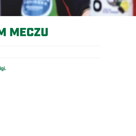
M MECZU
gi.