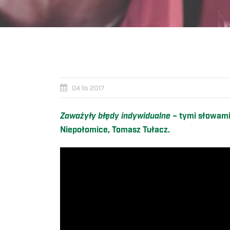
04 lis 2017
Zaważyły błędy indywidualne –
tymi słowami
Niepołomice, Tomasz Tułacz.